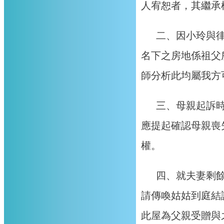
人宥恕者，其繼承
二、因小玲與
名下之房地係祖父
師分析此均屬我方
三、母親起訴
應提起確認母親喪
權。
四、就夫妻剩
請傳喚姑姑到庭結
此屋為父親受贈與