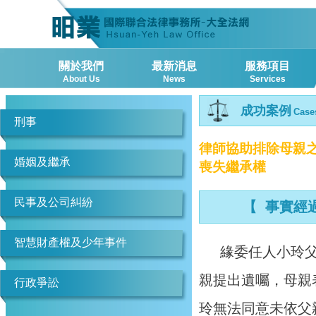
關於我們
最新消息
服務項目
About Us
News
Services
成功案例
Case
刑事
律師協助排除母親
婚姻及繼承
喪失繼承權
民事及公司糾紛
【 事實經
智慧財產權及少年事件
緣委任人小玲
親提出遺囑，母親
行政爭訟
玲無法同意未依父