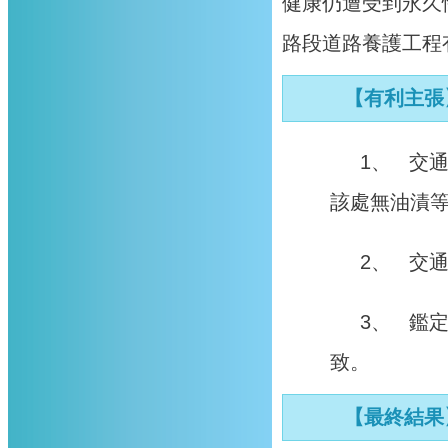
健康仍遭受到永久
路段道路養護工程
【有利主張
1、 交
該處無油漬
2、 交
3、 鑑
致。
【最終結果