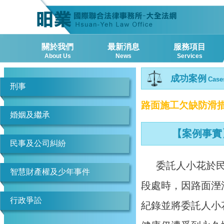
關於我們
最新消息
服務項目
About Us
News
Services
成功案例
Case
刑事
路面施工欠缺防滑
婚姻及繼承
【案例事實
民事及公司糾紛
委託人小花於民
智慧財產權及少年事件
段處時，因路面溼
行政爭訟
紀錄並將委託人小