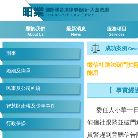
關於我們
最新消息
服務項目
About Us
News
Services
成功案例
Case
刑事
徵信社違法破門拍
婚姻及繼承
能用
民事及公司糾紛
【 事實經
智慧財產權及少年事件
委任人小華一
偵信社跟監並破門
行政爭訟
員警趕到竟聽信告