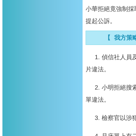
小華拒絕竟強制採
提起公訴。
【 我方策略
1. 偵信社人
片違法。
2. 小明拒絕
單違法。
3. 檢察官以
4. 且床單上